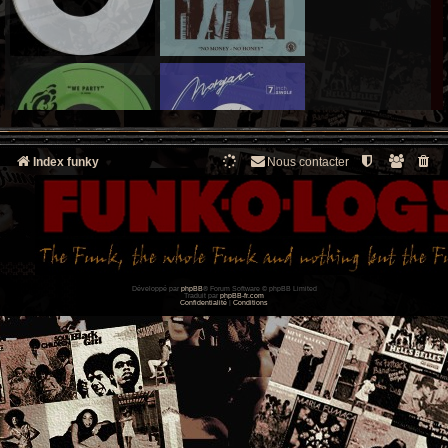
Index funky
Nous contacter
Développé par
phpBB
® Forum Software © phpBB Limited
Traduit par
phpBB-fr.com
Confidentialité
|
Conditions