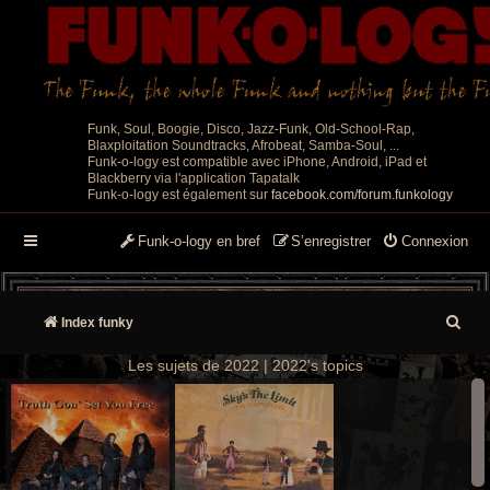
Funk, Soul, Boogie, Disco, Jazz-Funk, Old-School-Rap,
Blaxploitation Soundtracks, Afrobeat, Samba-Soul, ...
Funk-o-logy est compatible avec iPhone, Android, iPad et
Blackberry via l'application Tapatalk
Funk-o-logy est également sur
facebook.com/forum.funkology
Funk-o-logy en bref
S’enregistrer
Connexion
R
Index funky
e
Les sujets de 2022 | 2022's topics
c
h
e