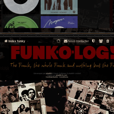
Index funky
Nous contacter
Développé par
phpBB
® Forum Software © phpBB Limited
Traduit par
phpBB-fr.com
Confidentialité
|
Conditions