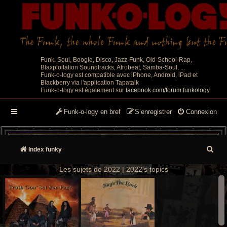
Funk, Soul, Boogie, Disco, Jazz-Funk, Old-School-Rap,
Blaxploitation Soundtracks, Afrobeat, Samba-Soul, ...
Funk-o-logy est compatible avec iPhone, Android, iPad et
Blackberry via l'application Tapatalk
Funk-o-logy est également sur
facebook.com/forum.funkology
Funk-o-logy en bref
S’enregistrer
Connexion
R
Index funky
e
Les sujets de 2022 | 2022's topics
c
h
e