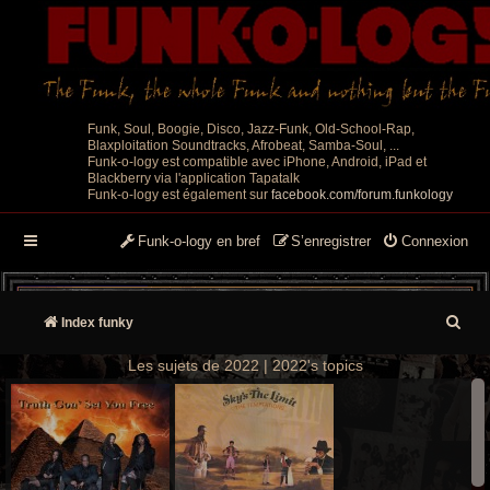
Funk, Soul, Boogie, Disco, Jazz-Funk, Old-School-Rap,
Blaxploitation Soundtracks, Afrobeat, Samba-Soul, ...
Funk-o-logy est compatible avec iPhone, Android, iPad et
Blackberry via l'application Tapatalk
Funk-o-logy est également sur
facebook.com/forum.funkology
Funk-o-logy en bref
S’enregistrer
Connexion
R
Index funky
e
Les sujets de 2022 | 2022's topics
c
h
e