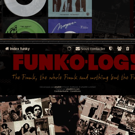
Index funky
Nous contacter
Développé par
phpBB
® Forum Software © phpBB Limited
Traduit par
phpBB-fr.com
Confidentialité
|
Conditions