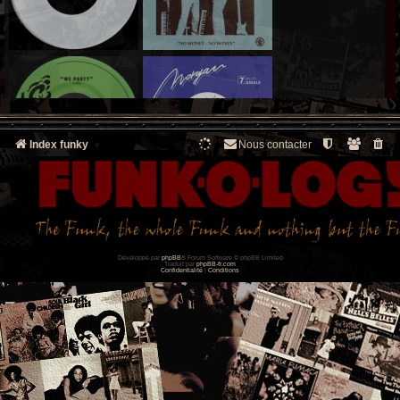
Index funky
Nous contacter
Développé par
phpBB
® Forum Software © phpBB Limited
Traduit par
phpBB-fr.com
Confidentialité
|
Conditions