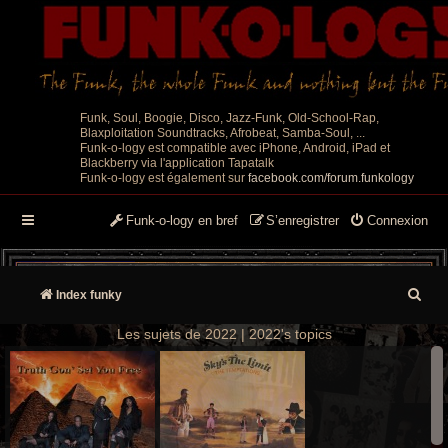
Funk, Soul, Boogie, Disco, Jazz-Funk, Old-School-Rap,
Blaxploitation Soundtracks, Afrobeat, Samba-Soul, ...
Funk-o-logy est compatible avec iPhone, Android, iPad et
Blackberry via l'application Tapatalk
Funk-o-logy est également sur
facebook.com/forum.funkology
Funk-o-logy en bref
S’enregistrer
Connexion
R
Index funky
e
Les sujets de 2022 | 2022's topics
c
h
e