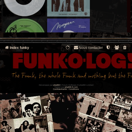
Index funky
Nous contacter
Développé par
phpBB
® Forum Software © phpBB Limited
Traduit par
phpBB-fr.com
Confidentialité
|
Conditions