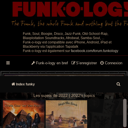
Funk, Soul, Boogie, Disco, Jazz-Funk, Old-School-Rap,
Blaxploitation Soundtracks, Afrobeat, Samba-Soul, ...
Funk-o-logy est compatible avec iPhone, Android, iPad et
Blackberry via l'application Tapatalk
Funk-o-logy est également sur
facebook.com/forum.funkology
Funk-o-logy en bref
S’enregistrer
Connexion
R
Index funky
e
Les sujets de 2022 | 2022's topics
c
h
e