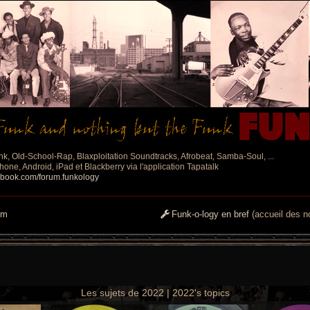
nk, Old-School-Rap, Blaxploitation Soundtracks, Afrobeat, Samba-Soul, ...
one, Android, iPad et Blackberry via l'application Tapatalk
ebook.com/forum.funkology
um
Funk-o-logy en bref
(accueil des no
Les sujets de 2022 | 2022's topics