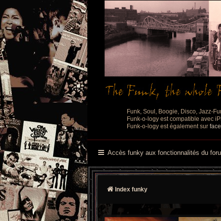
Funk, Soul, Boogie, Disco, Jazz-Fu
Funk-o-logy est compatible avec iPh
Funk-o-logy est également sur
fac
Accès funky aux fonctionnalités du for
Index funky