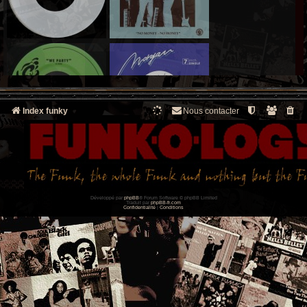
Index funky
Nous contacter
Développé par
phpBB
® Forum Software © phpBB Limited
Traduit par
phpBB-fr.com
Confidentialité
|
Conditions