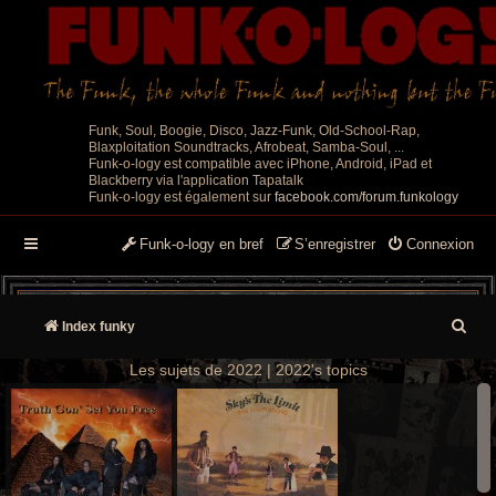
Funk, Soul, Boogie, Disco, Jazz-Funk, Old-School-Rap,
Blaxploitation Soundtracks, Afrobeat, Samba-Soul, ...
Funk-o-logy est compatible avec iPhone, Android, iPad et
Blackberry via l'application Tapatalk
Funk-o-logy est également sur
facebook.com/forum.funkology
Funk-o-logy en bref
S’enregistrer
Connexion
R
Index funky
e
Les sujets de 2022 | 2022's topics
c
h
e