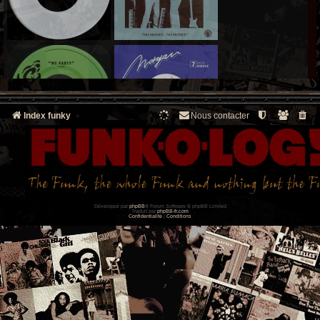
Index funky
Nous contacter
Développé par
phpBB
® Forum Software © phpBB Limited
Traduit par
phpBB-fr.com
Confidentialité
|
Conditions