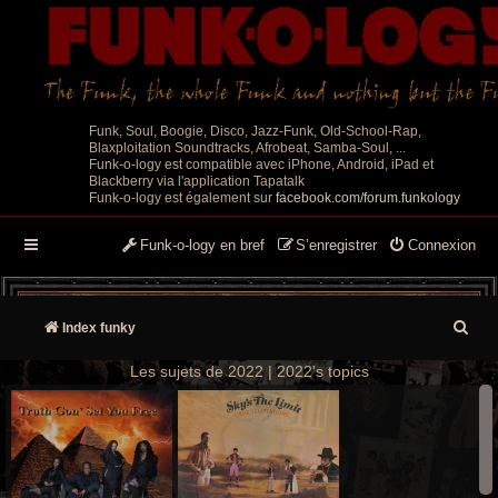
Funk, Soul, Boogie, Disco, Jazz-Funk, Old-School-Rap,
Blaxploitation Soundtracks, Afrobeat, Samba-Soul, ...
Funk-o-logy est compatible avec iPhone, Android, iPad et
Blackberry via l'application Tapatalk
Funk-o-logy est également sur
facebook.com/forum.funkology
Funk-o-logy en bref
S’enregistrer
Connexion
R
Index funky
e
Les sujets de 2022 | 2022's topics
c
h
e