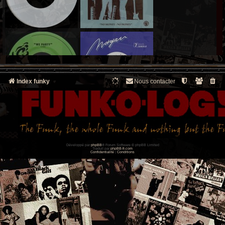
Index funky
Nous contacter
Développé par
phpBB
® Forum Software © phpBB Limited
Traduit par
phpBB-fr.com
Confidentialité
|
Conditions