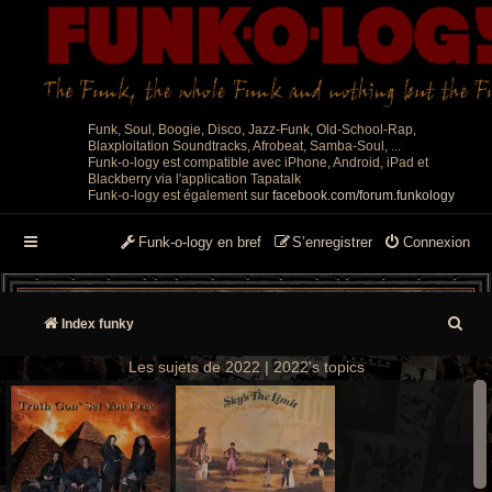
Funk, Soul, Boogie, Disco, Jazz-Funk, Old-School-Rap,
Blaxploitation Soundtracks, Afrobeat, Samba-Soul, ...
Funk-o-logy est compatible avec iPhone, Android, iPad et
Blackberry via l'application Tapatalk
Funk-o-logy est également sur
facebook.com/forum.funkology
Funk-o-logy en bref
S’enregistrer
Connexion
R
Index funky
e
Les sujets de 2022 | 2022's topics
c
h
e