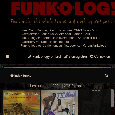
Funk, Soul, Boogie, Disco, Jazz-Funk, Old-School-Rap,
Blaxploitation Soundtracks, Afrobeat, Samba-Soul, ...
Funk-o-logy est compatible avec iPhone, Android, iPad et
Blackberry via l'application Tapatalk
Funk-o-logy est également sur
facebook.com/forum.funkology
Funk-o-logy en bref
S’enregistrer
Connexion
R
Index funky
e
Les sujets de 2021 | 2021's topics
--
--
--
c
h
e