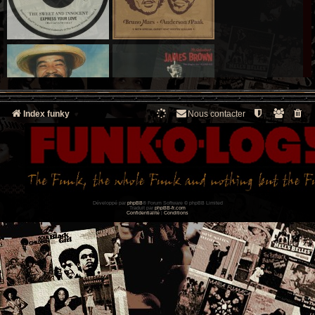
Index funky
Nous contacter
Développé par
phpBB
® Forum Software © phpBB Limited
Traduit par
phpBB-fr.com
Confidentialité
|
Conditions