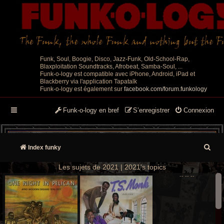
Funk, Soul, Boogie, Disco, Jazz-Funk, Old-School-Rap,
Blaxploitation Soundtracks, Afrobeat, Samba-Soul, ...
Funk-o-logy est compatible avec iPhone, Android, iPad et
Blackberry via l'application Tapatalk
Funk-o-logy est également sur
facebook.com/forum.funkology
Funk-o-logy en bref
S’enregistrer
Connexion
R
Index funky
e
Les sujets de 2021 | 2021's topics
--
--
--
c
h
e