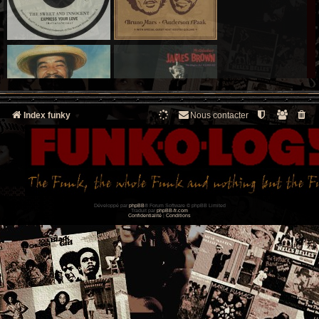
Index funky
Nous contacter
Développé par
phpBB
® Forum Software © phpBB Limited
Traduit par
phpBB-fr.com
Confidentialité
|
Conditions