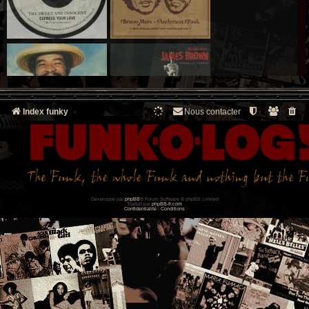
Index funky
Nous contacter
Développé par
phpBB
® Forum Software © phpBB Limited
Traduit par
phpBB-fr.com
Confidentialité
|
Conditions