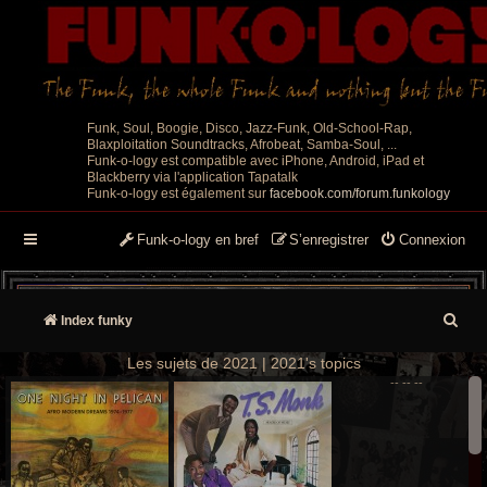
Funk, Soul, Boogie, Disco, Jazz-Funk, Old-School-Rap,
Blaxploitation Soundtracks, Afrobeat, Samba-Soul, ...
Funk-o-logy est compatible avec iPhone, Android, iPad et
Blackberry via l'application Tapatalk
Funk-o-logy est également sur
facebook.com/forum.funkology
Funk-o-logy en bref
S’enregistrer
Connexion
R
Index funky
e
Les sujets de 2021 | 2021's topics
--
--
--
c
h
e