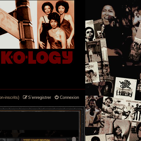
n-inscrits)
S’enregistrer
Connexion
--
--
-