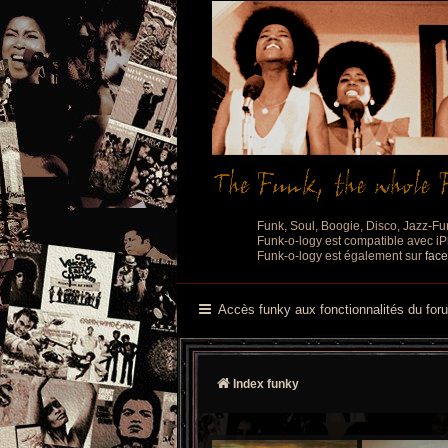
Funk, Soul, Boogie, Disco, Jazz-Fu
Funk-o-logy est compatible avec iPh
Funk-o-logy est également sur
fac
Accès funky aux fonctionnalités du for
Index funky