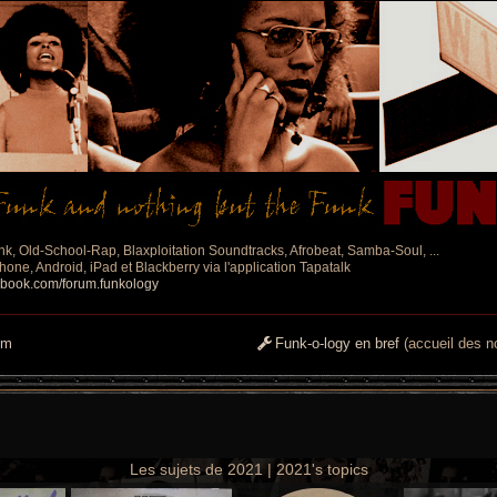
nk, Old-School-Rap, Blaxploitation Soundtracks, Afrobeat, Samba-Soul, ...
one, Android, iPad et Blackberry via l'application Tapatalk
ebook.com/forum.funkology
um
Funk-o-logy en bref
(accueil des no
Les sujets de 2021 | 2021's topics