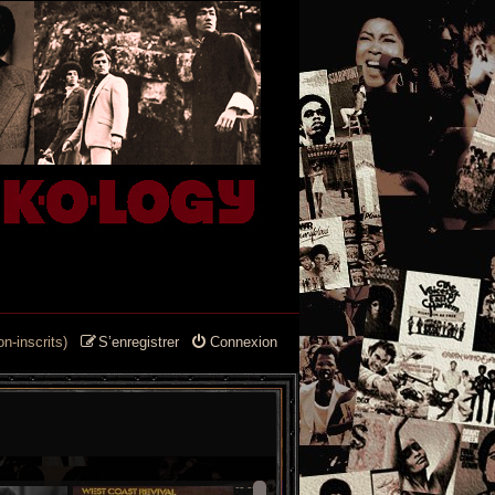
n-inscrits)
S’enregistrer
Connexion
--
--
-