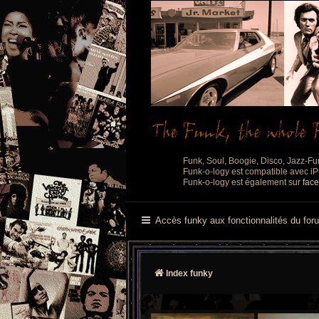
Funk, Soul, Boogie, Disco, Jazz-Fu
Funk-o-logy est compatible avec iPh
Funk-o-logy est également sur
fac
Accès funky aux fonctionnalités du for
Index funky