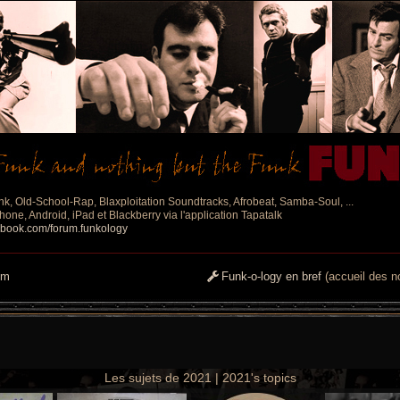
nk, Old-School-Rap, Blaxploitation Soundtracks, Afrobeat, Samba-Soul, ...
one, Android, iPad et Blackberry via l'application Tapatalk
ebook.com/forum.funkology
um
Funk-o-logy en bref
(accueil des no
Les sujets de 2021 | 2021's topics