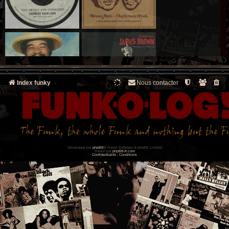
Index funky
Nous contacter
Développé par
phpBB
® Forum Software © phpBB Limited
Traduit par
phpBB-fr.com
Confidentialité
|
Conditions