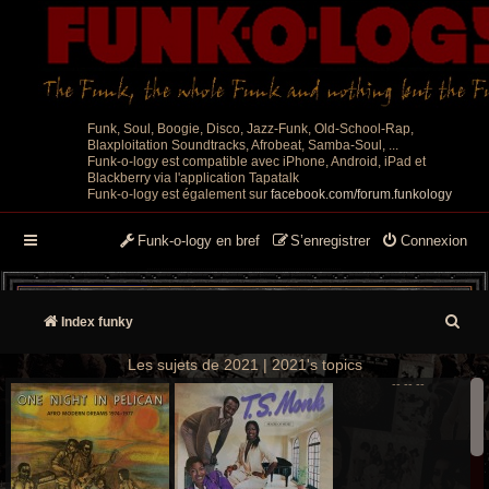
Funk, Soul, Boogie, Disco, Jazz-Funk, Old-School-Rap,
Blaxploitation Soundtracks, Afrobeat, Samba-Soul, ...
Funk-o-logy est compatible avec iPhone, Android, iPad et
Blackberry via l'application Tapatalk
Funk-o-logy est également sur
facebook.com/forum.funkology
Funk-o-logy en bref
S’enregistrer
Connexion
R
Index funky
e
Les sujets de 2021 | 2021's topics
--
--
--
c
h
e