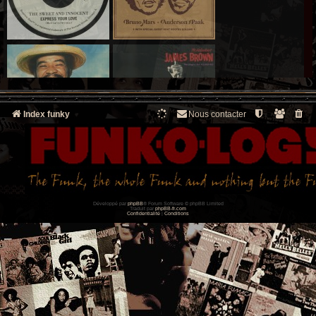
Index funky
Nous contacter
Développé par
phpBB
® Forum Software © phpBB Limited
Traduit par
phpBB-fr.com
Confidentialité
|
Conditions