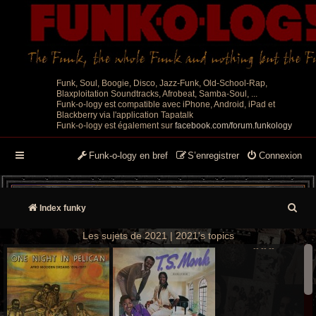
Funk, Soul, Boogie, Disco, Jazz-Funk, Old-School-Rap,
Blaxploitation Soundtracks, Afrobeat, Samba-Soul, ...
Funk-o-logy est compatible avec iPhone, Android, iPad et
Blackberry via l'application Tapatalk
Funk-o-logy est également sur
facebook.com/forum.funkology
Funk-o-logy en bref
S’enregistrer
Connexion
R
Index funky
e
Les sujets de 2021 | 2021's topics
--
--
--
c
h
e