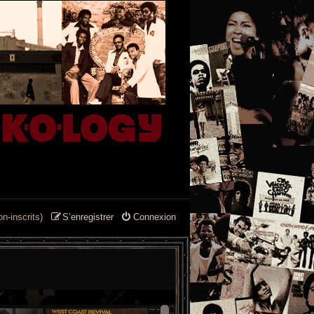
n-inscrits)
S’enregistrer
Connexion
--
--
-