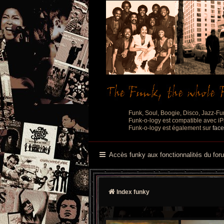
Funk, Soul, Boogie, Disco, Jazz-Fu
Funk-o-logy est compatible avec iPh
Funk-o-logy est également sur
fac
Accès funky aux fonctionnalités du for
Index funky