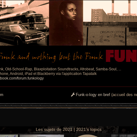
nk, Old-School-Rap, Blaxploitation Soundtracks, Afrobeat, Samba-Soul, ...
one, Android, iPad et Blackberry via l'application Tapatalk
ebook.com/forum.funkology
um
Funk-o-logy en bref
(accueil des no
Les sujets de 2021 | 2021's topics