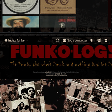
Index funky
Nous contacter
Développé par
phpBB
® Forum Software © phpBB Limited
Traduit par
phpBB-fr.com
Confidentialité
|
Conditions