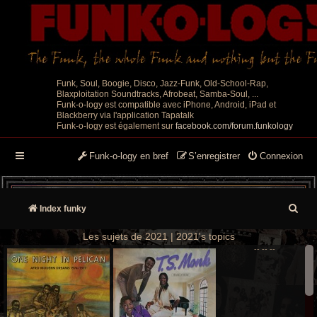
Funk, Soul, Boogie, Disco, Jazz-Funk, Old-School-Rap,
Blaxploitation Soundtracks, Afrobeat, Samba-Soul, ...
Funk-o-logy est compatible avec iPhone, Android, iPad et
Blackberry via l'application Tapatalk
Funk-o-logy est également sur
facebook.com/forum.funkology
Funk-o-logy en bref
S’enregistrer
Connexion
R
Index funky
e
Les sujets de 2021 | 2021's topics
--
--
--
c
h
e