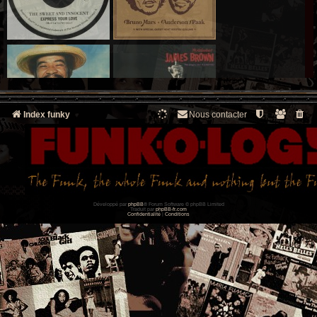
Index funky
Nous contacter
Développé par
phpBB
® Forum Software © phpBB Limited
Traduit par
phpBB-fr.com
Confidentialité
|
Conditions