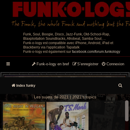
Funk, Soul, Boogie, Disco, Jazz-Funk, Old-School-Rap,
Blaxploitation Soundtracks, Afrobeat, Samba-Soul, ...
Funk-o-logy est compatible avec iPhone, Android, iPad et
Blackberry via l'application Tapatalk
Funk-o-logy est également sur
facebook.com/forum.funkology
Funk-o-logy en bref
S’enregistrer
Connexion
R
Index funky
e
Les sujets de 2021 | 2021's topics
--
--
--
c
h
e