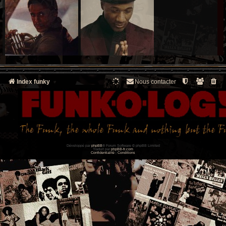
Index funky
Nous contacter
Développé par
phpBB
® Forum Software © phpBB Limited
Traduit par
phpBB-fr.com
Confidentialité
|
Conditions