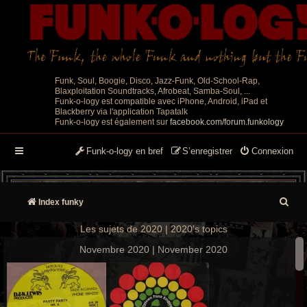
Funk, Soul, Boogie, Disco, Jazz-Funk, Old-School-Rap,
Blaxploitation Soundtracks, Afrobeat, Samba-Soul, ...
Funk-o-logy est compatible avec iPhone, Android, iPad et
Blackberry via l'application Tapatalk
Funk-o-logy est également sur
facebook.com/forum.funkology
Funk-o-logy en bref
S’enregistrer
Connexion
R
Index funky
e
Les sujets de 2020 | 2020's topics
c
Novembre 2020 | November 2020
h
e