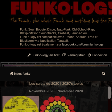
Funk, Soul, Boogie, Disco, Jazz-Funk, Old-School-Rap,
Blaxploitation Soundtracks, Afrobeat, Samba-Soul, ...
Funk-o-logy est compatible avec iPhone, Android, iPad et
Blackberry via l'application Tapatalk
Funk-o-logy est également sur
facebook.com/forum.funkology
Funk-o-logy en bref
S’enregistrer
Connexion
R
Index funky
e
Les sujets de 2020 | 2020's topics
c
Novembre 2020 | November 2020
h
e