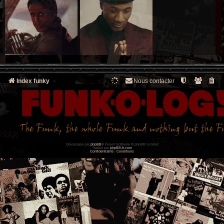
Index funky
Nous contacter
Développé par
phpBB
® Forum Software © phpBB Limited
Traduit par
phpBB-fr.com
Confidentialité
|
Conditions