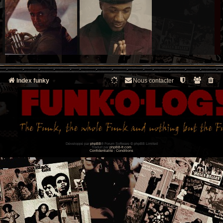
Index funky
Nous contacter
Développé par
phpBB
® Forum Software © phpBB Limited
Traduit par
phpBB-fr.com
Confidentialité
|
Conditions