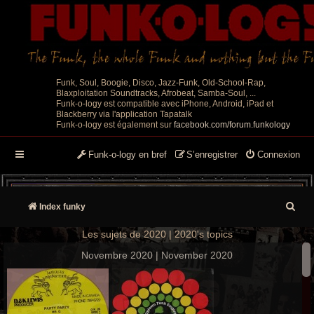
Funk, Soul, Boogie, Disco, Jazz-Funk, Old-School-Rap,
Blaxploitation Soundtracks, Afrobeat, Samba-Soul, ...
Funk-o-logy est compatible avec iPhone, Android, iPad et
Blackberry via l'application Tapatalk
Funk-o-logy est également sur
facebook.com/forum.funkology
Funk-o-logy en bref
S’enregistrer
Connexion
R
Index funky
e
Les sujets de 2020 | 2020's topics
c
Novembre 2020 | November 2020
h
e