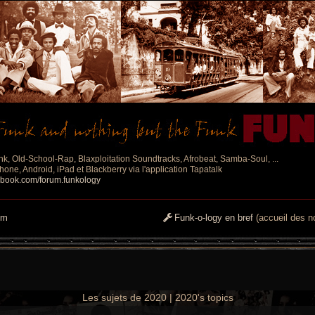
nk, Old-School-Rap, Blaxploitation Soundtracks, Afrobeat, Samba-Soul, ...
one, Android, iPad et Blackberry via l'application Tapatalk
ebook.com/forum.funkology
um
Funk-o-logy en bref
(accueil des no
Les sujets de 2020 | 2020's topics