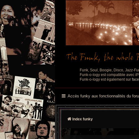
Funk, Soul, Boogie, Disco, Jazz-Fu
Funk-o-logy est compatible avec iPh
Funk-o-logy est également sur
fac
Accès funky aux fonctionnalités du for
Index funky