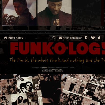
Index funky
Nous contacter
Développé par
phpBB
® Forum Software © phpBB Limited
Traduit par
phpBB-fr.com
Confidentialité
|
Conditions