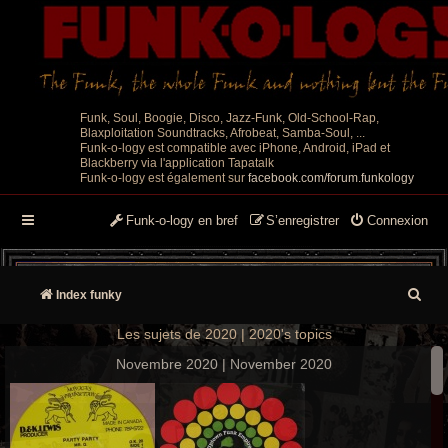
Funk, Soul, Boogie, Disco, Jazz-Funk, Old-School-Rap,
Blaxploitation Soundtracks, Afrobeat, Samba-Soul, ...
Funk-o-logy est compatible avec iPhone, Android, iPad et
Blackberry via l'application Tapatalk
Funk-o-logy est également sur
facebook.com/forum.funkology
Funk-o-logy en bref
S’enregistrer
Connexion
R
Index funky
e
Les sujets de 2020 | 2020's topics
c
Novembre 2020 | November 2020
h
e