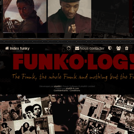
Index funky
Nous contacter
Développé par
phpBB
® Forum Software © phpBB Limited
Traduit par
phpBB-fr.com
Confidentialité
|
Conditions