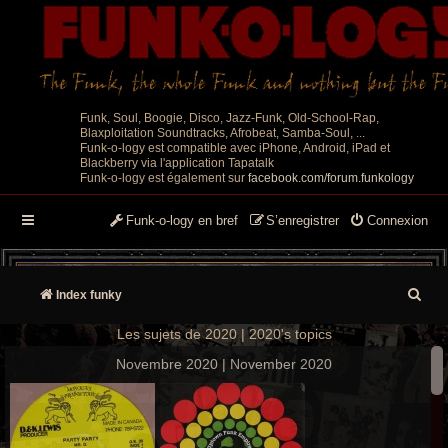
Funk, Soul, Boogie, Disco, Jazz-Funk, Old-School-Rap,
Blaxploitation Soundtracks, Afrobeat, Samba-Soul, ...
Funk-o-logy est compatible avec iPhone, Android, iPad et
Blackberry via l'application Tapatalk
Funk-o-logy est également sur
facebook.com/forum.funkology
Funk-o-logy en bref
S’enregistrer
Connexion
R
Index funky
e
Les sujets de 2020 | 2020's topics
c
Novembre 2020 | November 2020
h
e