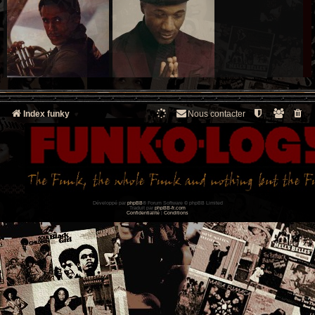
Index funky
Nous contacter
Développé par
phpBB
® Forum Software © phpBB Limited
Traduit par
phpBB-fr.com
Confidentialité
|
Conditions