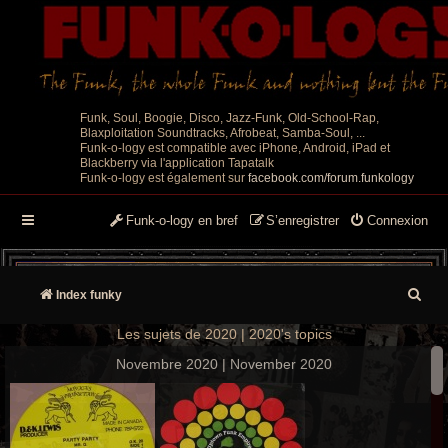
Funk, Soul, Boogie, Disco, Jazz-Funk, Old-School-Rap,
Blaxploitation Soundtracks, Afrobeat, Samba-Soul, ...
Funk-o-logy est compatible avec iPhone, Android, iPad et
Blackberry via l'application Tapatalk
Funk-o-logy est également sur
facebook.com/forum.funkology
Funk-o-logy en bref
S’enregistrer
Connexion
R
Index funky
e
Les sujets de 2020 | 2020's topics
c
Novembre 2020 | November 2020
h
e