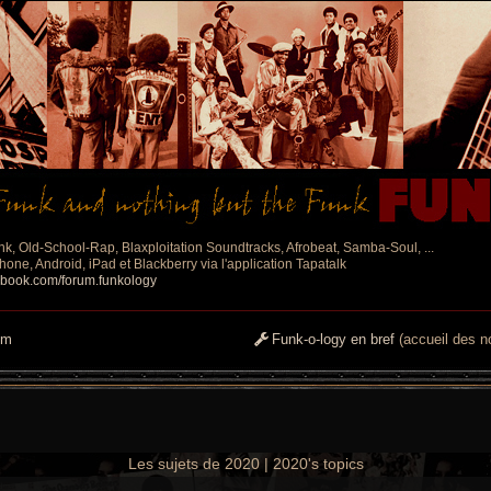
nk, Old-School-Rap, Blaxploitation Soundtracks, Afrobeat, Samba-Soul, ...
one, Android, iPad et Blackberry via l'application Tapatalk
ebook.com/forum.funkology
um
Funk-o-logy en bref
(accueil des no
Les sujets de 2020 | 2020's topics