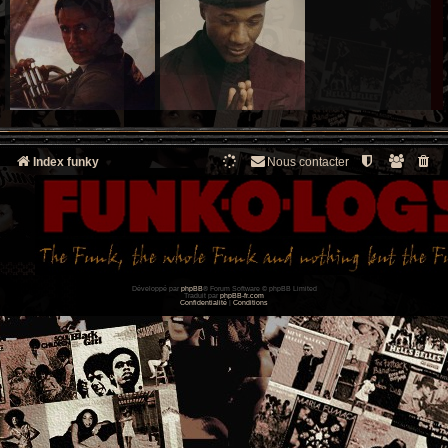
Index funky
Nous contacter
Développé par
phpBB
® Forum Software © phpBB Limited
Traduit par
phpBB-fr.com
Confidentialité
|
Conditions