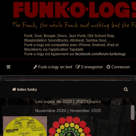
Funk, Soul, Boogie, Disco, Jazz-Funk, Old-School-Rap,
Blaxploitation Soundtracks, Afrobeat, Samba-Soul, ...
Funk-o-logy est compatible avec iPhone, Android, iPad et
Blackberry via l'application Tapatalk
Funk-o-logy est également sur
facebook.com/forum.funkology
Funk-o-logy en bref
S’enregistrer
Connexion
R
Index funky
e
Les sujets de 2020 | 2020's topics
c
Novembre 2020 | November 2020
h
e