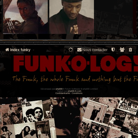
Index funky
Nous contacter
Développé par
phpBB
® Forum Software © phpBB Limited
Traduit par
phpBB-fr.com
Confidentialité
|
Conditions