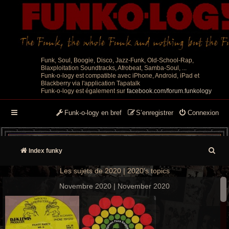
Funk, Soul, Boogie, Disco, Jazz-Funk, Old-School-Rap,
Blaxploitation Soundtracks, Afrobeat, Samba-Soul, ...
Funk-o-logy est compatible avec iPhone, Android, iPad et
Blackberry via l'application Tapatalk
Funk-o-logy est également sur
facebook.com/forum.funkology
Funk-o-logy en bref
S’enregistrer
Connexion
R
Index funky
e
Les sujets de 2020 | 2020's topics
c
Novembre 2020 | November 2020
h
e