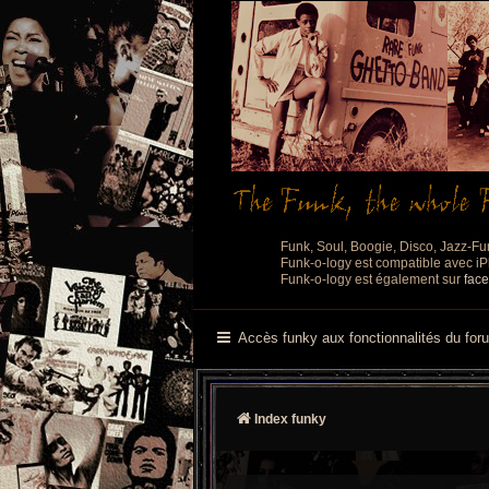
Funk, Soul, Boogie, Disco, Jazz-Fu
Funk-o-logy est compatible avec iPh
Funk-o-logy est également sur
fac
Accès funky aux fonctionnalités du for
Index funky