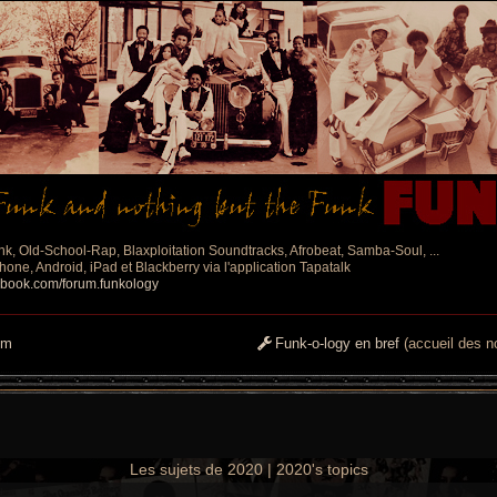
nk, Old-School-Rap, Blaxploitation Soundtracks, Afrobeat, Samba-Soul, ...
one, Android, iPad et Blackberry via l'application Tapatalk
ebook.com/forum.funkology
um
Funk-o-logy en bref
(accueil des no
Les sujets de 2020 | 2020's topics