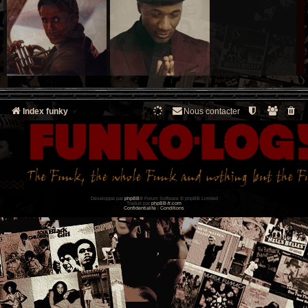
Index funky
Nous contacter
Développé par
phpBB
® Forum Software © phpBB Limited
Traduit par
phpBB-fr.com
Confidentialité
|
Conditions