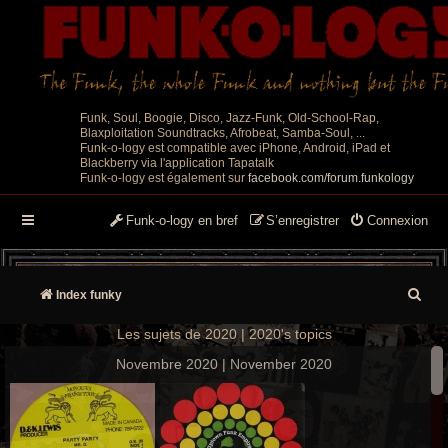
Funk, Soul, Boogie, Disco, Jazz-Funk, Old-School-Rap,
Blaxploitation Soundtracks, Afrobeat, Samba-Soul, ...
Funk-o-logy est compatible avec iPhone, Android, iPad et
Blackberry via l'application Tapatalk
Funk-o-logy est également sur
facebook.com/forum.funkology
Funk-o-logy en bref
S’enregistrer
Connexion
R
Index funky
e
Les sujets de 2020 | 2020's topics
c
Novembre 2020 | November 2020
h
e