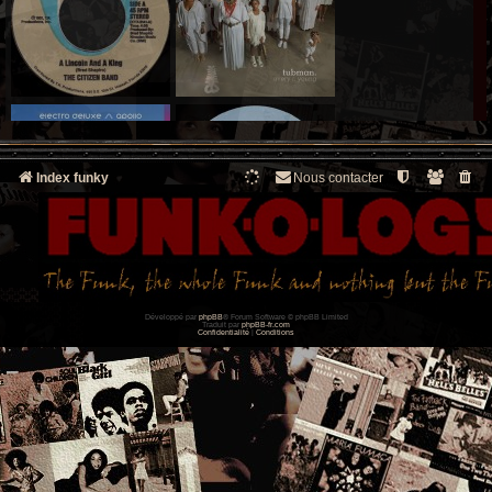
Index funky
Nous contacter
Développé par
phpBB
® Forum Software © phpBB Limited
Traduit par
phpBB-fr.com
Confidentialité
|
Conditions