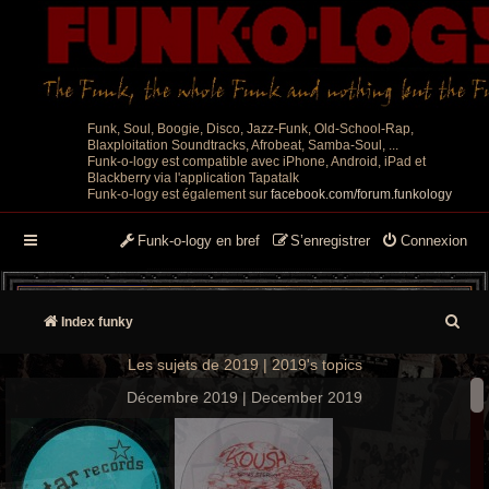
Funk, Soul, Boogie, Disco, Jazz-Funk, Old-School-Rap,
Blaxploitation Soundtracks, Afrobeat, Samba-Soul, ...
Funk-o-logy est compatible avec iPhone, Android, iPad et
Blackberry via l'application Tapatalk
Funk-o-logy est également sur
facebook.com/forum.funkology
Funk-o-logy en bref
S’enregistrer
Connexion
R
Index funky
e
Les sujets de 2019 | 2019's topics
c
Décembre 2019 | December 2019
h
e