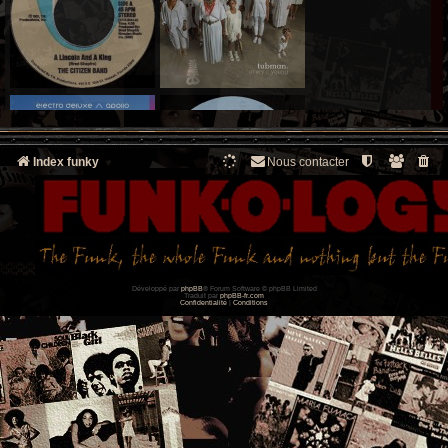
Index funky
Nous contacter
Développé par
phpBB
® Forum Software © phpBB Limited
Traduit par
phpBB-fr.com
Confidentialité
|
Conditions