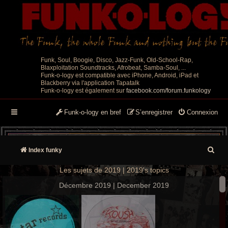
Funk, Soul, Boogie, Disco, Jazz-Funk, Old-School-Rap,
Blaxploitation Soundtracks, Afrobeat, Samba-Soul, ...
Funk-o-logy est compatible avec iPhone, Android, iPad et
Blackberry via l'application Tapatalk
Funk-o-logy est également sur
facebook.com/forum.funkology
Funk-o-logy en bref
S’enregistrer
Connexion
R
Index funky
e
Les sujets de 2019 | 2019's topics
c
Décembre 2019 | December 2019
h
e