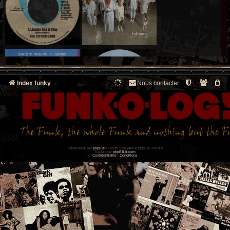
Index funky
Nous contacter
Développé par
phpBB
® Forum Software © phpBB Limited
Traduit par
phpBB-fr.com
Confidentialité
|
Conditions