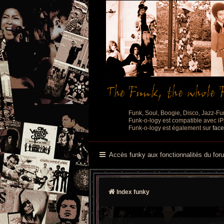
Funk, Soul, Boogie, Disco, Jazz-Fu
Funk-o-logy est compatible avec iPh
Funk-o-logy est également sur
fac
Accès funky aux fonctionnalités du for
Index funky