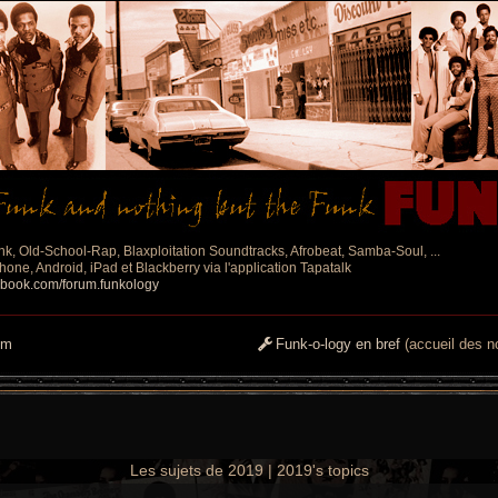
nk, Old-School-Rap, Blaxploitation Soundtracks, Afrobeat, Samba-Soul, ...
one, Android, iPad et Blackberry via l'application Tapatalk
ebook.com/forum.funkology
um
Funk-o-logy en bref
(accueil des no
Les sujets de 2019 | 2019's topics