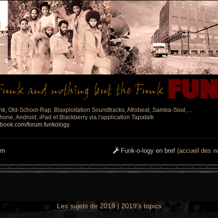
nk, Old-School-Rap, Blaxploitation Soundtracks, Afrobeat, Samba-Soul, ...
one, Android, iPad et Blackberry via l'application Tapatalk
ebook.com/forum.funkology
um
Funk-o-logy en bref
(accueil des no
Les sujets de 2019 | 2019's topics