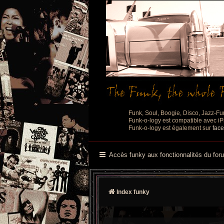
Funk, Soul, Boogie, Disco, Jazz-Fu
Funk-o-logy est compatible avec iPh
Funk-o-logy est également sur
fac
Accès funky aux fonctionnalités du for
Index funky