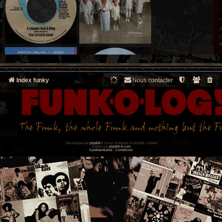
Index funky
Nous contacter
Développé par
phpBB
® Forum Software © phpBB Limited
Traduit par
phpBB-fr.com
Confidentialité
|
Conditions