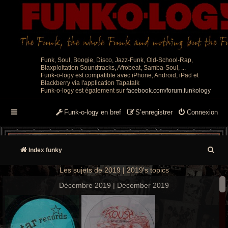
Funk, Soul, Boogie, Disco, Jazz-Funk, Old-School-Rap,
Blaxploitation Soundtracks, Afrobeat, Samba-Soul, ...
Funk-o-logy est compatible avec iPhone, Android, iPad et
Blackberry via l'application Tapatalk
Funk-o-logy est également sur
facebook.com/forum.funkology
Funk-o-logy en bref
S’enregistrer
Connexion
R
Index funky
e
Les sujets de 2019 | 2019's topics
c
Décembre 2019 | December 2019
h
e