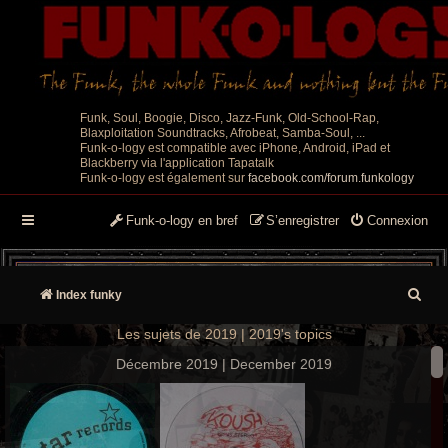
Funk, Soul, Boogie, Disco, Jazz-Funk, Old-School-Rap,
Blaxploitation Soundtracks, Afrobeat, Samba-Soul, ...
Funk-o-logy est compatible avec iPhone, Android, iPad et
Blackberry via l'application Tapatalk
Funk-o-logy est également sur
facebook.com/forum.funkology
Funk-o-logy en bref
S’enregistrer
Connexion
R
Index funky
e
Les sujets de 2019 | 2019's topics
c
Décembre 2019 | December 2019
h
e