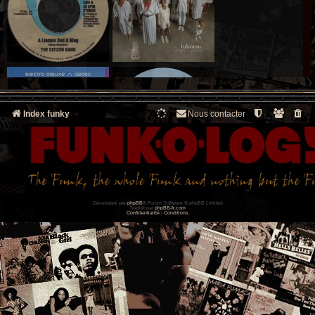
Index funky
Nous contacter
Développé par
phpBB
® Forum Software © phpBB Limited
Traduit par
phpBB-fr.com
Confidentialité
|
Conditions