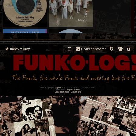
Index funky
Nous contacter
Développé par
phpBB
® Forum Software © phpBB Limited
Traduit par
phpBB-fr.com
Confidentialité
|
Conditions