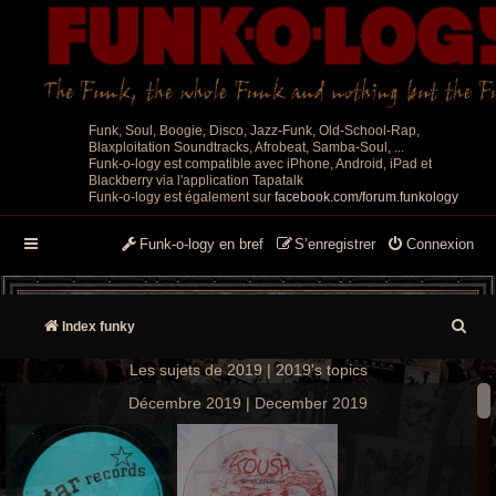
Funk, Soul, Boogie, Disco, Jazz-Funk, Old-School-Rap,
Blaxploitation Soundtracks, Afrobeat, Samba-Soul, ...
Funk-o-logy est compatible avec iPhone, Android, iPad et
Blackberry via l'application Tapatalk
Funk-o-logy est également sur
facebook.com/forum.funkology
Funk-o-logy en bref
S’enregistrer
Connexion
R
Index funky
e
Les sujets de 2019 | 2019's topics
c
Décembre 2019 | December 2019
h
e