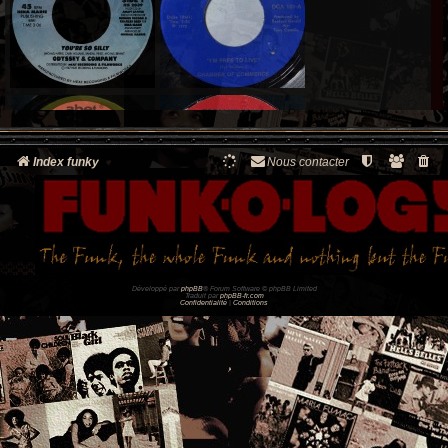
Index funky
Nous contacter
Développé par
phpBB
® Forum Software © phpBB Limited
Traduit par
phpBB-fr.com
Confidentialité
|
Conditions