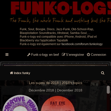
Funk, Soul, Boogie, Disco, Jazz-Funk, Old-School-Rap,
Blaxploitation Soundtracks, Afrobeat, Samba-Soul, ...
Funk-o-logy est compatible avec iPhone, Android, iPad et
Blackberry via l'application Tapatalk
Funk-o-logy est également sur
facebook.com/forum.funkology
Funk-o-logy en bref
S’enregistrer
Connexion
R
Index funky
e
Les sujets de 2018 | 2018's topics
c
Décembre 2018 | December 2018
h
e