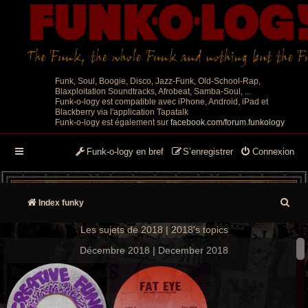
Funk, Soul, Boogie, Disco, Jazz-Funk, Old-School-Rap,
Blaxploitation Soundtracks, Afrobeat, Samba-Soul, ...
Funk-o-logy est compatible avec iPhone, Android, iPad et
Blackberry via l'application Tapatalk
Funk-o-logy est également sur
facebook.com/forum.funkology
Funk-o-logy en bref
S’enregistrer
Connexion
R
Index funky
e
Les sujets de 2018 | 2018's topics
c
Décembre 2018 | December 2018
h
e