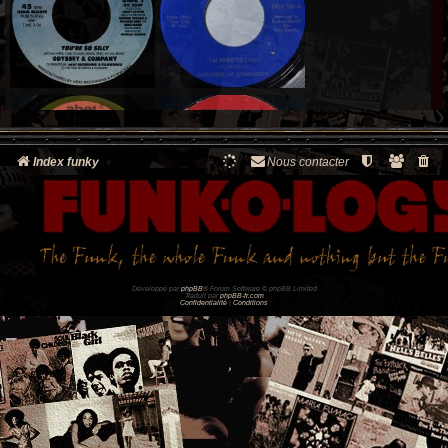
Index funky
Nous contacter
Développé par
phpBB
® Forum Software © phpBB Limited
Traduit par
phpBB-fr.com
Confidentialité
|
Conditions