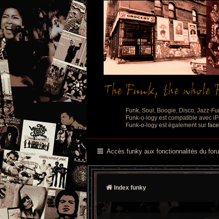
Funk, Soul, Boogie, Disco, Jazz-Fu
Funk-o-logy est compatible avec iPh
Funk-o-logy est également sur
fac
Accès funky aux fonctionnalités du for
Index funky