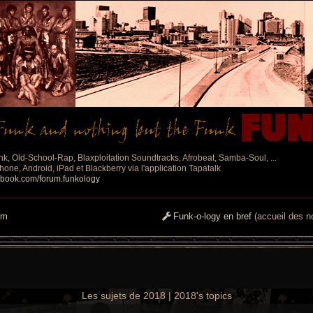
nk, Old-School-Rap, Blaxploitation Soundtracks, Afrobeat, Samba-Soul, ...
one, Android, iPad et Blackberry via l'application Tapatalk
ebook.com/forum.funkology
um
Funk-o-logy en bref
(accueil des no
Les sujets de 2018 | 2018's topics