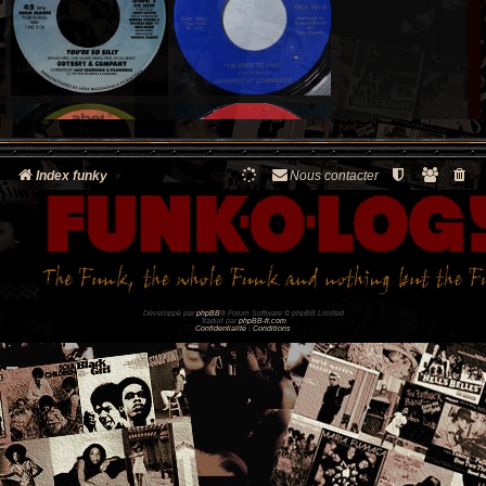
Index funky
Nous contacter
Développé par
phpBB
® Forum Software © phpBB Limited
Traduit par
phpBB-fr.com
Confidentialité
|
Conditions