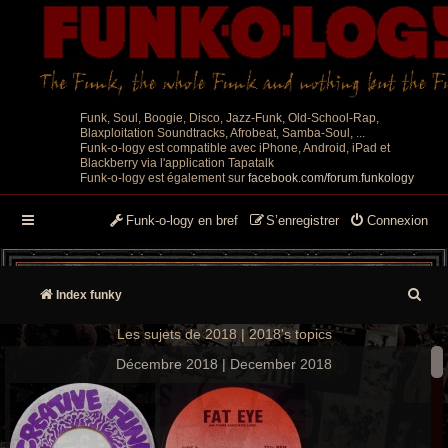
Funk, Soul, Boogie, Disco, Jazz-Funk, Old-School-Rap,
Blaxploitation Soundtracks, Afrobeat, Samba-Soul, ...
Funk-o-logy est compatible avec iPhone, Android, iPad et
Blackberry via l'application Tapatalk
Funk-o-logy est également sur
facebook.com/forum.funkology
Funk-o-logy en bref
S’enregistrer
Connexion
R
Index funky
e
Les sujets de 2018 | 2018's topics
c
Décembre 2018 | December 2018
h
e