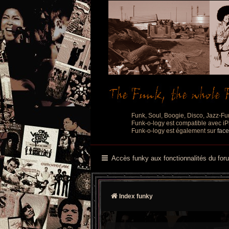
Funk, Soul, Boogie, Disco, Jazz-Fu
Funk-o-logy est compatible avec iPh
Funk-o-logy est également sur
fac
Accès funky aux fonctionnalités du for
Index funky