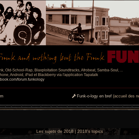
nk, Old-School-Rap, Blaxploitation Soundtracks, Afrobeat, Samba-Soul, ...
one, Android, iPad et Blackberry via l'application Tapatalk
ebook.com/forum.funkology
um
Funk-o-logy en bref
(accueil des no
Les sujets de 2018 | 2018's topics