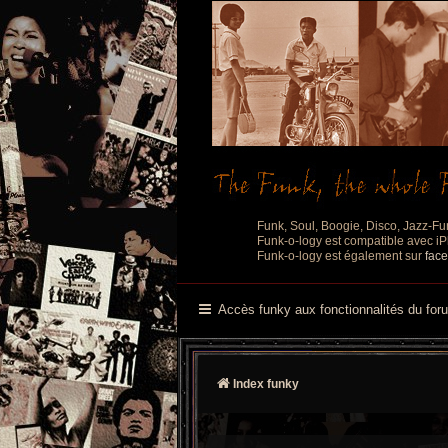
Funk, Soul, Boogie, Disco, Jazz-Fu
Funk-o-logy est compatible avec iPh
Funk-o-logy est également sur
fac
Accès funky aux fonctionnalités du for
Index funky