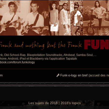
nk, Old-School-Rap, Blaxploitation Soundtracks, Afrobeat, Samba-Soul, ...
one, Android, iPad et Blackberry via l'application Tapatalk
ebook.com/forum.funkology
um
Funk-o-logy en bref
(accueil des no
Les sujets de 2018 | 2018's topics