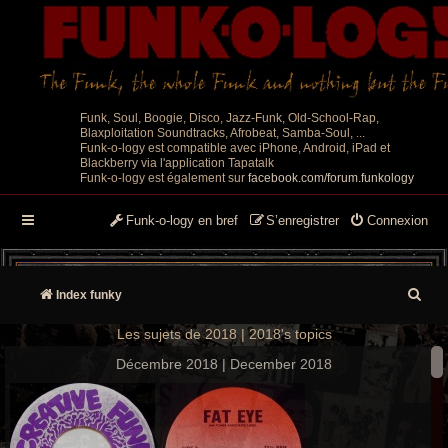
Funk, Soul, Boogie, Disco, Jazz-Funk, Old-School-Rap,
Blaxploitation Soundtracks, Afrobeat, Samba-Soul, ...
Funk-o-logy est compatible avec iPhone, Android, iPad et
Blackberry via l'application Tapatalk
Funk-o-logy est également sur
facebook.com/forum.funkology
Funk-o-logy en bref
S’enregistrer
Connexion
R
Index funky
e
Les sujets de 2018 | 2018's topics
c
Décembre 2018 | December 2018
h
e