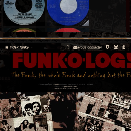
Index funky
Nous contacter
Développé par
phpBB
® Forum Software © phpBB Limited
Traduit par
phpBB-fr.com
Confidentialité
|
Conditions