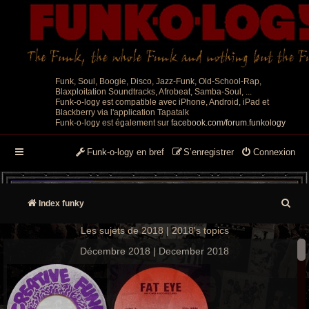
Funk, Soul, Boogie, Disco, Jazz-Funk, Old-School-Rap,
Blaxploitation Soundtracks, Afrobeat, Samba-Soul, ...
Funk-o-logy est compatible avec iPhone, Android, iPad et
Blackberry via l'application Tapatalk
Funk-o-logy est également sur
facebook.com/forum.funkology
Funk-o-logy en bref
S’enregistrer
Connexion
R
Index funky
e
Les sujets de 2018 | 2018's topics
c
Décembre 2018 | December 2018
h
e