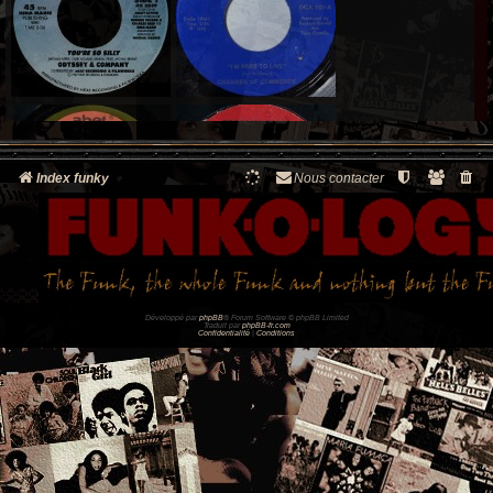
Index funky
Nous contacter
Développé par
phpBB
® Forum Software © phpBB Limited
Traduit par
phpBB-fr.com
Confidentialité
|
Conditions