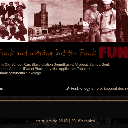
nk, Old-School-Rap, Blaxploitation Soundtracks, Afrobeat, Samba-Soul, ...
one, Android, iPad et Blackberry via l'application Tapatalk
ebook.com/forum.funkology
um
Funk-o-logy en bref
(accueil des no
Les sujets de 2018 | 2018's topics