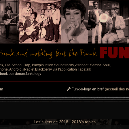
nk, Old-School-Rap, Blaxploitation Soundtracks, Afrobeat, Samba-Soul, ...
one, Android, iPad et Blackberry via l'application Tapatalk
ebook.com/forum.funkology
um
Funk-o-logy en bref
(accueil des no
Les sujets de 2018 | 2018's topics