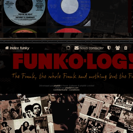
Index funky
Nous contacter
Développé par
phpBB
® Forum Software © phpBB Limited
Traduit par
phpBB-fr.com
Confidentialité
|
Conditions